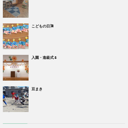
こどもの日🎏
入園・進級式🌷
豆まき