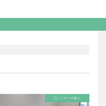
！
ビオーズ便り