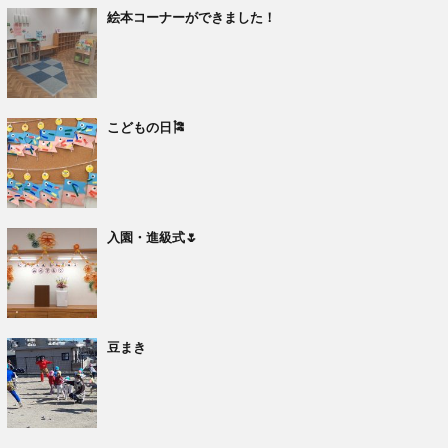
絵本コーナーができました！
こどもの日🎏
入園・進級式🌷
豆まき