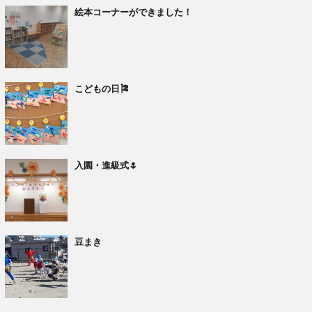
絵本コーナーができました！
こどもの日🎏
入園・進級式🌷
豆まき