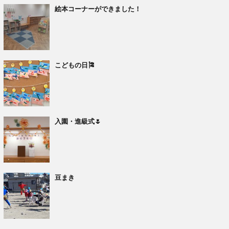
絵本コーナーができました！
こどもの日🎏
入園・進級式🌷
豆まき